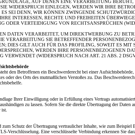
TSGRUNDLAGE, AUF DENEN EINE VERARBEITUNG BERUHT,
IE WIDERSPRUCH EINLEGEN, WERDEN WIR IHRE BETR
 ES SEI DENN, WIR KÖNNEN ZWINGENDE SCHUTZWÜRDI
IHRE INTERESSEN, RECHTE UND FREIHEITEN ÜBERWIEG
 ODER VERTEIDIGUNG VON RECHTSANSPRÜCHEN (WIDER
 DATEN VERARBEITET, UM DIREKTWERBUNG ZU BETREI
DIE VERARBEITUNG SIE BETREFFENDER PERSONENBEZO
; DIES GILT AUCH FÜR DAS PROFILING, SOWEIT ES MI
IDERSPRECHEN, WERDEN IHRE PERSONENBEZOGENEN DA
VERWENDET (WIDERSPRUCH NACH ART. 21 ABS. 2 DSGV
fsichtsbehörde
ht den Betroffenen ein Beschwerderecht bei einer Aufsichtsbehörde, i
tzes oder des Orts des mutmaßlichen Verstoßes zu. Das Beschwerderech
chtsbehelfe.
dlage Ihrer Einwilligung oder in Erfüllung eines Vertrags automatisiert 
ushändigen zu lassen. Sofern Sie die direkte Übertragung der Daten a
ist.
d zum Schutz der Übertragung vertraulicher Inhalte, wie zum Beispiel 
 TLS-Verschlüsselung. Eine verschlüsselte Verbindung erkennen Sie dar