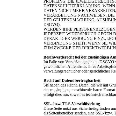
PROFILING. DIE JEWEILIGE RECH
DATENSCHUTZERKLÄRUNG. WENN S
DATEN NICHT MEHR VERARBEITEN,
VERARBEITUNG NACHWEISEN, DIE 
DER GELTENDMACHUNG, AUSÜBUNG
DSGVO).
WERDEN IHRE PERSONENBEZOGENEN
JEDERZEIT WIDERSPRUCH GEGEN 
DERARTIGER WERBUNG EINZULEGEN
VERBINDUNG STEHT. WENN SIE W
ZUM ZWECKE DER DIREKTWERBUNG 
Beschwerderecht bei der zuständigen Au
Im Falle von Verstößen gegen die DSGVO ste
gewöhnlichen Aufenthalts, ihres Arbeitspla
verwaltungsrechtlicher oder gerichtlicher Re
Recht auf Datenübertragbarkeit
Sie haben das Recht, Daten, die wir auf Grun
einem gängigen, maschinenlesbaren Format a
erfolgt dies nur, soweit es technisch machbar 
SSL- bzw. TLS-Verschlüsselung
Diese Seite nutzt aus Sicherheitsgründen un
als Seitenbetreiber senden, eine SSL- bzw.