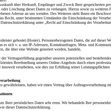
aten?
h Auskunft über Herkunft, Empfänger und Zweck Ihrer gespeicherten pe
g oder Löschung dieser Daten zu verlangen. Hierzu sowie zu weitere
gebenen Adresse an uns wenden. Des Weiteren steht Ihnen ein Beschwer
as Recht, unter bestimmten Umständen die Einschränkung der Verarbe
r Datenschutzerklärung unter „Recht auf Einschränkung der Verarbeitun
tleister gehostet (Hoster). Personenbezogenen Daten, die auf dieser W
ann es sich v. a. um IP-Adressen, Kontaktanfragen, Meta- und Kommuni
n, die über eine Website generiert werden, handeln.
 der Vertragserfüllung gegenüber unseren potenziellen und bestehend
fizienten Bereitstellung unseres Online-Angebots durch einen professione
soweit verarbeiten, wie dies zur Erfüllung seiner Leistungspflichten 
verarbeitung
 gewährleisten, haben wir einen Vertrag über Auftragsverarbeitung mi
mationen
utz Ihrer persönlichen Daten sehr ernst. Wir behandeln Ihre personenb
wie dieser Datenschutzerklärung.