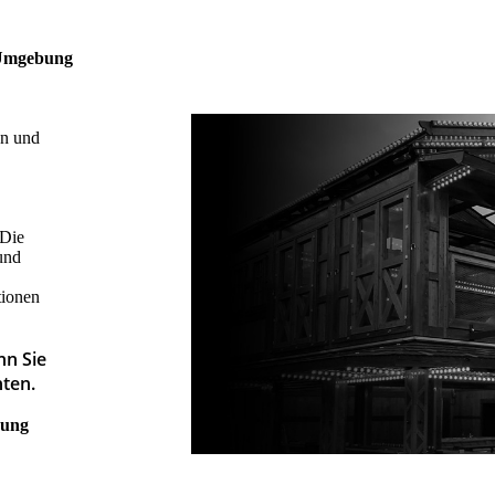
& Umgebung
en und
 Die
und
tionen
nn Sie
ten.
sung