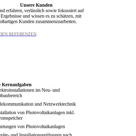
Unsere Kunden
nd erfahren, verlässlich sowie fokussiert auf
 Ergebnisse und wissen es zu schätzen, mit
oßartigen Kunden zusammenzuarbeiten.
DEN REFERENZEN
e Kernaufgaben
ektroinstallationen im Neu- und
tbaubereich
lekommunikation und Netzwerktechnik
stallation von Photovoltaikanlagen inkl.
romspeicher
rtungen von Photovoltaikanlagen
räte- und Installationsprüfungen nach