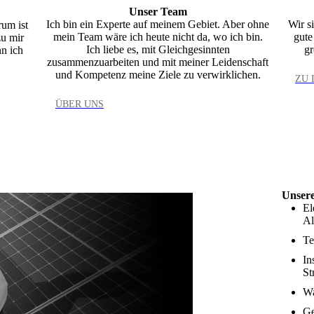
Unser Team
Ich bin ein Experte auf meinem Gebiet. Aber ohne
Wir si
rum ist
mein Team wäre ich heute nicht da, wo ich bin.
gute
zu mir
Ich liebe es, mit Gleichgesinnten
gr
n ich
zusammenzuarbeiten und mit meiner Leidenschaft
und Kompetenz meine Ziele zu verwirklichen.
ZU 
ÜBER UNS
Unser
El
Al
Te
In
St
Wa
Ge