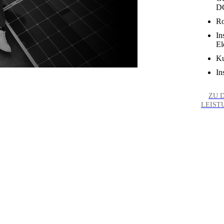
D
Ro
In
El
Ku
In
ZU 
LEIST