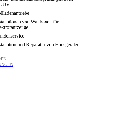
GUV
llladenantriebe
stallationen von Wallboxen für
ektrofahrzeuge
ndenservice
stallation und Reparatur von Hausgeräten
DEN
UNGEN